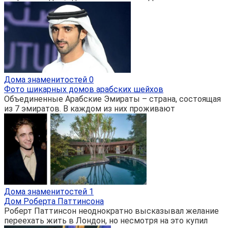
Дома знаменитостей
0
Фото шикарных домов арабских шейхов
Объединенные Арабские Эмираты – страна, состоящая
из 7 эмиратов. В каждом из них проживают
Дома знаменитостей
1
Дом Роберта Паттинсона
Роберт Паттинсон неоднократно высказывал желание
переехать жить в Лондон, но несмотря на это купил