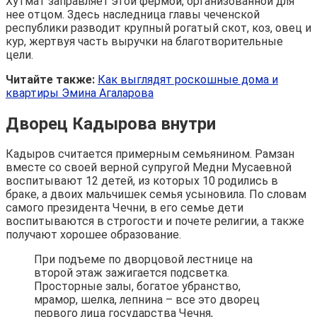
Хутмат заправляет этой фермой, организованной для
нее отцом. Здесь наследница главы чеченской
республики разводит крупный рогатый скот, коз, овец и
кур, жертвуя часть выручки на благотворительные
цели.
Читайте также:
Как выглядят роскошные дома и
квартиры Эмина Агаларова
Дворец Кадырова внутри
Кадыров считается примерным семьянином. Рамзан
вместе со своей верной супругой Медни Мусаевной
воспитывают 12 детей, из которых 10 родились в
браке, а двоих мальчишек семья усыновила. По словам
самого президента Чечни, в его семье дети
воспитываются в строгости и почете религии, а также
получают хорошее образование.
При подъеме по дворцовой лестнице на
второй этаж зажигается подсветка.
Просторные залы, богатое убранство,
мрамор, шелка, лепнина – все это дворец
первого лица государства Чечня,