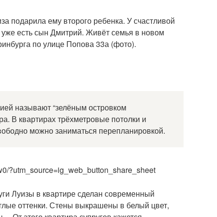
за подарила ему второго ребенка. У счастливой
 уже есть сын Дмитрий. Живёт семья в новом
инбурга по улице Попова 33а (фото).
рией называют “зелёным островком
тра. В квартирах трёхметровые потолки и
свободно можно заниматься перепланировкой.
Aw0/?utm_source=ig_web_button_share_sheet
руги Луизы в квартире сделан современный
тлые оттенки. Стены выкрашены в белый цвет,
ы… От этого квартира супругов кажется