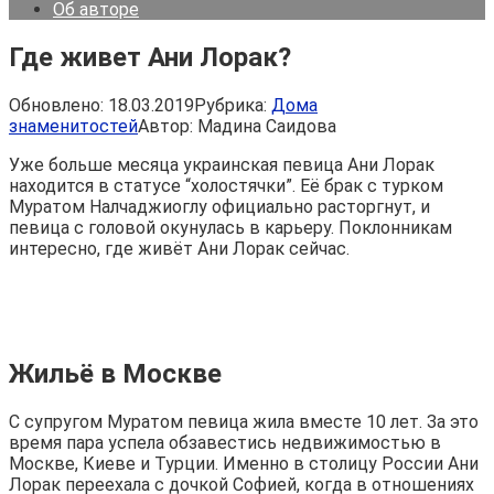
Об авторе
Где живет Ани Лорак?
Обновлено:
18.03.2019
Рубрика:
Дома
знаменитостей
Автор:
Мадина Саидова
Уже больше месяца украинская певица Ани Лорак
находится в статусе “холостячки”. Её брак с турком
Муратом Налчаджиоглу официально расторгнут, и
певица с головой окунулась в карьеру. Поклонникам
интересно, где живёт Ани Лорак сейчас.
Жильё в Москве
С супругом Муратом певица жила вместе 10 лет. За это
время пара успела обзавестись недвижимостью в
Москве, Киеве и Турции. Именно в столицу России Ани
Лорак переехала с дочкой Софией, когда в отношениях