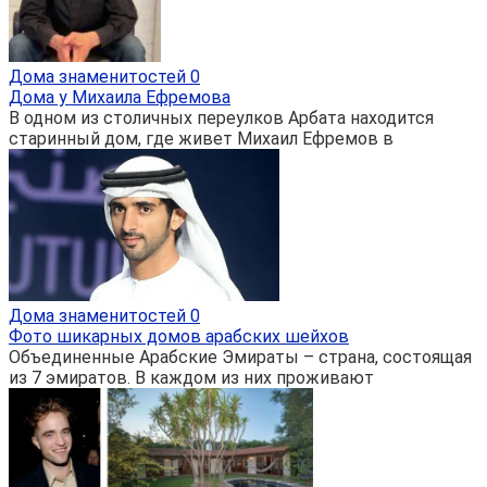
Дома знаменитостей
0
Дома у Михаила Ефремова
В одном из столичных переулков Арбата находится
старинный дом, где живет Михаил Ефремов в
Дома знаменитостей
0
Фото шикарных домов арабских шейхов
Объединенные Арабские Эмираты – страна, состоящая
из 7 эмиратов. В каждом из них проживают