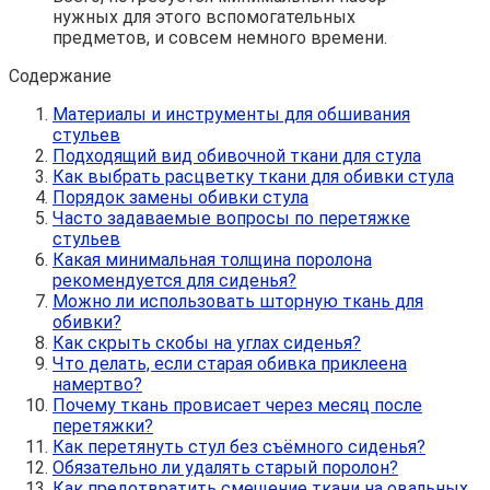
нужных для этого вспомогательных
предметов, и совсем немного времени.
Содержание
Материалы и инструменты для обшивания
стульев
Подходящий вид обивочной ткани для стула
Как выбрать расцветку ткани для обивки стула
Порядок замены обивки стула
Часто задаваемые вопросы по перетяжке
стульев
Какая минимальная толщина поролона
рекомендуется для сиденья?
Можно ли использовать шторную ткань для
обивки?
Как скрыть скобы на углах сиденья?
Что делать, если старая обивка приклеена
намертво?
Почему ткань провисает через месяц после
перетяжки?
Как перетянуть стул без съёмного сиденья?
Обязательно ли удалять старый поролон?
Как предотвратить смещение ткани на овальных