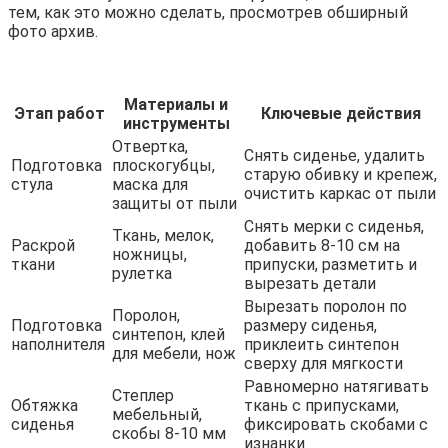
тем, как это можно сделать, просмотрев обширный
фото архив.
Материалы и
Этап работ
Ключевые действия
инструменты
Отвертка,
Снять сиденье, удалить
Подготовка
плоскогубцы,
старую обивку и крепеж,
стула
маска для
очистить каркас от пыли
защиты от пыли
Снять мерки с сиденья,
Ткань, мелок,
Раскрой
добавить 8-10 см на
ножницы,
ткани
припуски, разметить и
рулетка
вырезать детали
Вырезать поролон по
Поролон,
Подготовка
размеру сиденья,
синтепон, клей
наполнителя
приклеить синтепон
для мебели, нож
сверху для мягкости
Равномерно натягивать
Степлер
Обтяжка
ткань с припусками,
мебельный,
сиденья
фиксировать скобами с
скобы 8-10 мм
изнанки